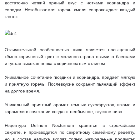
достаточно четкий пряный вкус с нотками кориандра и
солодки. Незабываемая горечь хмеля сопровождает каждый
глоток.
Отличительной особенностью пива является насыщенный
тёмно-коричневый цвет с малиново-гранатовыми отблесками
и густая высокая пенка с коричневатым отливом.
Уникальное сочетание гвоздики и кориандра, придает мягкую
и приятную горечь. Послевкусие сохранит пьянящий эффект
на долгое время.
Уникальный приятный аромат темных сухофруктов, изюма и
карамели в сочетании создают необычное, вкусное пиво.
Рецептура Delirium Nocturnum хранится в строжайшем
секрете, и производится по секретному семейному рецепту,
но в состав напитка входят только натуральные продукты: