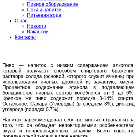
Пивное оборудование
Соки и напитки
Питьевая вода
О нас
Новости
Вакансии
Контакты
Пиво — напиток с низким содержанием алкоголя,
который получают способом спиртового брожения
раствора солода (основой которого служит ячмень) при
использовании пивных дрожжей и, зачастую, хмеля.
Процентное содержание этанола в подавляющем
большинстве пивных сортов колеблется от 3 до 6%.
Крепкое же пиво содержит порядка 8-14% спирта.
Остальное: Сахара (Углеводы) (в среднем 8%); диоксид
углерода (порядка 0.7%).
Напиток зарекомендовал себя во многих странах из-за
того, что он обладает неповторимыми особенностями
вкуса и непревзойденным запахом. Всего известно
порядка одной тысячи видов напитка.