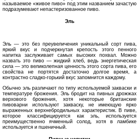
называемое «живое пиво» под этим названием зачастую
подразумевают непастеризованное пиво.
Эль
Эль — это без преувеличения уникальный сорт пива,
яркий вкус и подчеркнутая крепость этого пенного
напитка заслуживает самых высоких похвал. Можно
назвать это пиво — жидкий хлеб, ведь энергетическая
сила — это великолепная ценность этого сорта пива, его
свойства не портятся достаточно долгое время, а
контрастно сладко-горький вкус запомнится каждому.
Обычно эль различают по типу используемой закваски и
температуре брожения. Эль бродит на пивных дрожжах
верхового брожения, хотя некоторые британские
пивоварни используют закваску, не имеющую ярко
выраженных верхнебродильных характеристик. В пиве,
которое классифицируется как эль, используется
преимущественно ячменный солод, хотя в ламбике
используется и пшеничный.