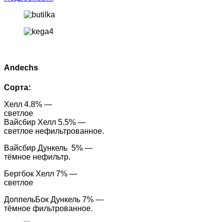
Аndechs
Сорта:
Хелл 4.8% —
светлое
Вайсбир Хелл 5.5% —
светлое нефильтрованное.
Вайсбир Дункель 5% —
тёмное нефильтр.
Бергбок Хелл 7% —
светлое
ДоппельБок Дункель 7% —
тёмное фильтрованное.